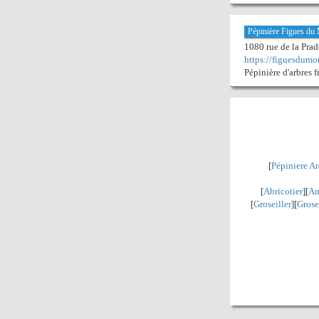
Pépinière Figues du
1080 rue de la Pra
https://figuesdum
Pépinière d'arbres f
[
Pépiniere A
[
Abricotier
][
Am
[
Groseiller
][
Grose