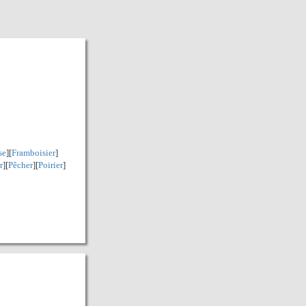
se
][
Framboisier
]
r
][
Pêcher
][
Poirier
]