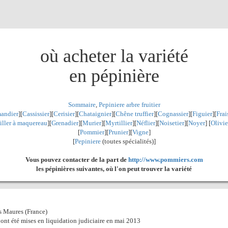
où acheter la variété
en pépinière
Sommaire
,
Pepiniere arbre fruitier
andier
][
Cassissier
][
Cerisier
][
Chataignier
][
Chêne truffier
][
Cognassier
][
Figuier
][
Frai
iller à maquereau
][
Grenadier
]
[
Murier
][
Myrtillier
]
[
Néflier
][
Noisetier
][
Noyer
] [
Olivie
[
Pommier
][
Prunier
][
Vigne
]
[
Pepiniere
(toutes spécialités)]
Vous pouvez contacter de la part de
http://www.pommiers.com
les pépinières suivantes, où l'on peut trouver la variété
 Maures (France)
ont été mises en liquidation judiciaire en mai 2013