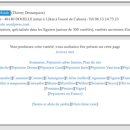
(Thierry Demarquest)
 Monde
de - 46140 DOUELLE (situé à 12km à l'ouest de Cahors) - Tél 06.15.14.75.23
onde.wordpress.com
ruitiers, spécialisée dans les figuiers (autour de 300 variétés), variétés anciennes d'ar
Vous produisez cette variété, vous souhaitez être présent sur cette page
écrivez moi
Sommaire
,
Pepiniere arbre fruitier
,
Plan du site
rdeche
][
Pépiniere Drome
][
Pépiniere Gard
][
Pépiniere Isere
][
Pépiniere Vaucluse
][
Pépi
andier
][
Cassissier
][
Cerisier
][
Chataignier
][
Chêne truffier
]
Cognassier
][
Figuier
][
Frai
iller à maquereau
][
Grenadier
]
[
Murier
][
Myrtillier
]
[
Néflier
][
Noisetier
][
Noyer
] [
Olivie
[
Pommier
][
Prunier
][
Vigne
]
[
Pepinieres en France]
[
Serres et abris de jardin
][
Filets brise vent
]