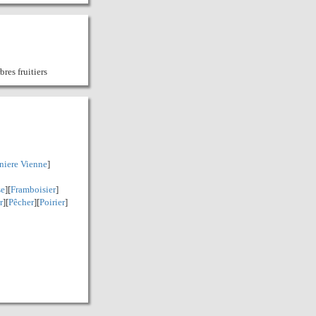
bres fruitiers
niere Vienne
]
se
][
Framboisier
]
r
][
Pêcher
][
Poirier
]