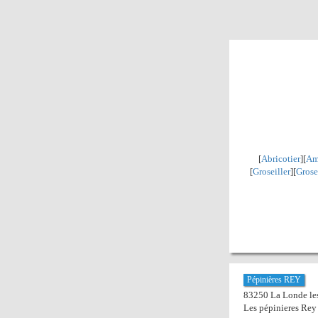
[
Abricotier
][
Am
[
Groseiller
][
Grose
Pépinières REY
83250 La Londe les
Les pépinieres Rey 