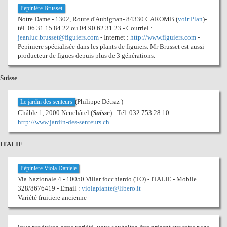
Pepinière Brusset
Notre Dame - 1302, Route d'Aubignan- 84330 CAROMB (
voir Plan
)-
tél. 06.31.15.84.22 ou 04.90.62.31.23 - Courriel :
jeanluc.brusset@figuiers.com
- Internet :
http://www.figuiers.com
-
Pepiniere spécialisée dans les plants de figuiers. Mr Brusset est aussi
producteur de figues depuis plus de 3 générations.
Suisse
(Philippe Détraz )
Le jardin des senteurs
Châble 1, 2000 Neuchâtel (
Suisse
) - Tél. 032 753 28 10 -
http://www.jardin-des-senteurs.ch
ITALIE
Pépiniere Viola Daniele
Via Nazionale 4 - 10050 Villar focchiardo (TO) - ITALIE - Mobile
328/8676419 - Email :
violapiante@libero.it
Variété fruitiere ancienne