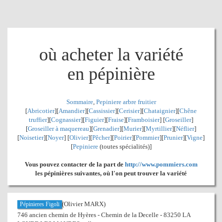
où acheter la variété
en pépinière
Sommaire
,
Pepiniere arbre fruitier
[
Abricotier
][
Amandier
][
Cassissier
][
Cerisier
][
Chataignier
][
Chêne
truffier
][
Cognassier
][
Figuier
][
Fraise
][
Framboisier
] [
Groseiller
]
[
Groseiller à maquereau
][
Grenadier
]
[
Murier
][
Myrtillier
]
[
Néflier
]
[
Noisetier
][
Noyer
] [
Olivier
][
Pêcher
][
Poirier
][
Pommier
][
Prunier
][
Vigne
]
[
Pepiniere
(toutes spécialités)]
Vous pouvez contacter de la part de
http://www.pommiers.com
les pépinières suivantes, où l'on peut trouver la variété
(Olivier MARX)
Pépinieres Figoli
746 ancien chemin de Hyères - Chemin de la Decelle - 83250 LA