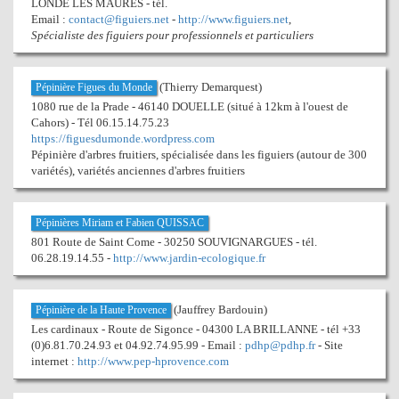
LONDE LES MAURES - tél.
Email :
contact@figuiers.net
-
http://www.figuiers.net
,
Spécialiste des figuiers pour professionnels et particuliers
(Thierry Demarquest)
Pépinière Figues du Monde
1080 rue de la Prade - 46140 DOUELLE (situé à 12km à l'ouest de
Cahors) - Tél 06.15.14.75.23
https://figuesdumonde.wordpress.com
Pépinière d'arbres fruitiers, spécialisée dans les figuiers (autour de 300
variétés), variétés anciennes d'arbres fruitiers
Pépinières Miriam et Fabien QUISSAC
801 Route de Saint Come - 30250 SOUVIGNARGUES - tél.
06.28.19.14.55 -
http://www.jardin-ecologique.fr
(Jauffrey Bardouin)
Pépinière de la Haute Provence
Les cardinaux - Route de Sigonce - 04300 LA BRILLANNE - tél +33
(0)6.81.70.24.93 et 04.92.74.95.99 - Email :
pdhp@pdhp.fr
- Site
internet :
http://www.pep-hprovence.com