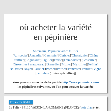
où acheter la variété
en pépinière
Sommaire
,
Pepiniere arbre fruitier
[
Abricotier
][
Amandier
][
Cassissier
][
Cerisier
][
Chataignier
][
Chêne
truffier
][
Cognassier
][
Figuier
][
Fraise
][
Framboisier
] [
Groseiller
]
[
Groseiller à maquereau
][
Grenadier
]
[
Murier
][
Myrtillier
]
[
Néflier
]
[
Noisetier
][
Noyer
] [
Olivier
][
Pêcher
][
Poirier
][
Pommier
][
Prunier
][
Vigne
]
[
Pepiniere
(toutes spécialités)]
Vous pouvez contacter de la part de
http://www.pommiers.com
les pépinières suivantes, où l'on peut trouver la variété
Pépinières BAUD
Le Palis - 84110 VAISON-LA-ROMAINE (FRANCE) (
voir plan
) - tél.