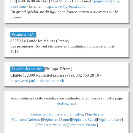
(33) 4 90 36 08 46 - fax (33) 4 90 28 71 25 - Email :
pepinieres@fig-
baud.com
- Internet :
http://www.fig-baud.com
Un grand spécialiste du figuier en france, auteur d'ouvrages sur le
figuier
Pépinières REY
83250 La Londe les Maures (France)
Les pépinieres Rey ont été mises en liquidation judiciaire en mai
2013
(Philippe Détraz )
Le jardin des senteurs
Châble 1, 2000 Neuchâtel (
Suisse
) - Tél. 032 753 28 10 -
http://www.jardin-des-senteurs.ch
Vous produisez cette variété, vous souhaitez être présent sur cette page
écrivez moi
Sommaire
,
Pepiniere arbre fruitier
,
Plan du site
[
Pépiniere Ardeche
][
Pépiniere Drome
][
Pépiniere Gard
][
Pépiniere Isere
]
[
Pépiniere Vaucluse
][
Pépiniere Vienne
]