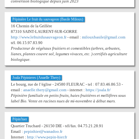
conversion biologique depuis juin 2023
Pépinière Le fruit du sauvageon (Basile Miloux)
16 Chemin de la Grillère
87310 SAINT-LAURENT-SUR-GORRE
http://www.lefruitdusauvageon.fr
- email :
milouxbasile@gmail.com
tél. 06.15.97.83.90
Producteur de végétaux fruitiers et comestibles (arbres, arbustes,
lianes, plantes couvre sol, legumes vivaces, etc. ) certifiés agriculture
biologique.
Joala Pépinieres (Anaelle Thery)
Le bourg, rue de l’église - 24580 FLEURAC - tel : 07.83.46.86.53 -
email :
anaelle.thery@gmail.com
- internet :
https://joala.fr/
Pépinière familiale en petits fruits, haies fruitières et mellifères sous
label Bio. Vente en racines nues de mi-novembre à début mars.
Pépin'hier
Quartier Truchard - 26150 DIE - tél/fax. 04.75.21.28.91
Email :
pepinhier@wanadoo.fr
Internet :
http://www.pepin-hier.fr