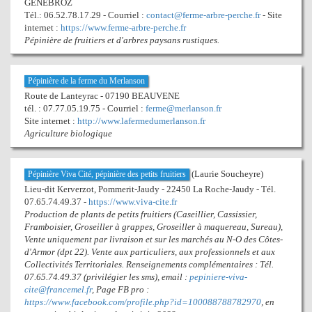
GENEBROZ
Tél.: 06.52.78.17.29 - Courriel :
contact@ferme-arbre-perche.fr
- Site
internet :
https://www.ferme-arbre-perche.fr
Pépinière de fruitiers et d'arbres paysans rustiques.
Pépinière de la ferme du Merlanson
Route de Lanteyrac - 07190 BEAUVENE
tél. : 07.77.05.19.75 - Courriel :
ferme@merlanson.fr
Site internet :
http://www.lafermedumerlanson.fr
Agriculture biologique
(Laurie Soucheyre)
Pépinière Viva Cité, pépinière des petits fruitiers
Lieu-dit Kerverzot, Pommerit-Jaudy - 22450 La Roche-Jaudy - Tél.
07.65.74.49.37 -
https://www.viva-cite.fr
Production de plants de petits fruitiers (Caseillier, Cassissier,
Framboisier, Groseiller à grappes, Groseiller à maquereau, Sureau),
Vente uniquement par livraison et sur les marchés au N-O des Côtes-
d'Armor (dpt 22). Vente aux particuliers, aux professionnels et aux
Collectivités Territoriales. Renseignements complémentaires : Tél.
07.65.74.49.37 (privilégier les sms), email :
pepiniere-viva-
cite@francemel.fr
, Page FB pro :
https://www.facebook.com/profile.php?id=100088788782970
, en