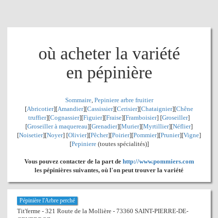
où acheter la variété
en pépinière
Sommaire
,
Pepiniere arbre fruitier
[
Abricotier
][
Amandier
][
Cassissier
][
Cerisier
][
Chataignier
][
Chêne
truffier
][
Cognassier
][
Figuier
][
Fraise
][
Framboisier
] [
Groseiller
]
[
Groseiller à maquereau
][
Grenadier
]
[
Murier
][
Myrtillier
]
[
Néflier
]
[
Noisetier
][
Noyer
] [
Olivier
][
Pêcher
][
Poirier
][
Pommier
][
Prunier
][
Vigne
]
[
Pepiniere
(toutes spécialités)]
Vous pouvez contacter de la part de
http://www.pommiers.com
les pépinières suivantes, où l'on peut trouver la variété
Pépinière l'Arbre perché
Tit'ferme - 321 Route de la Mollière - 73360 SAINT-PIERRE-DE-