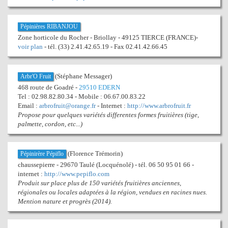
Pépinières RIBANJOU
Zone horticole du Rocher - Briollay - 49125 TIERCE (FRANCE)-
voir plan
- tél. (33) 2.41.42.65.19 - Fax 02.41.42.66.45
(Stéphane Messager)
Arbr'O Fruit
468 route de Goadré -
29510 EDERN
Tel : 02.98.82.80.34 - Mobile : 06.67.00.83.22
Email :
arbrofruit@orange.fr
- Internet :
http://www.arbrofruit.fr
Propose pour quelques variétés differentes formes fruitières (tige,
palmette, cordon, etc...)
(Florence Trémorin)
Pépinirère Pépiflo
chaussepierre - 29670 Taulé (Locquénolé) - tél. 06 50 95 01 66 -
internet :
http://www.pepiflo.com
Produit sur place plus de 150 variétés fruitières anciennes,
régionales ou locales adaptées à la région, vendues en racines nues.
Mention nature et progrès (2014).