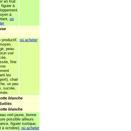
er en fruit
, figuier à
loppement
oyen à
rtant,
où
ter
aise
 productif,
où acheter
 moyen,
ngé, peau
brun voir
cée,
ssée, fine
bime
lement
ant les
port), chair
che, un peu
e, sucrée,
umée.
otte blanche
Solliès
otte blanche
peau vert-jaune, bonne
ture possible ailleurs
ance, figuier rustique,
t à octobre),
où acheter