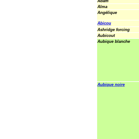
Adam
Alma
Angélique
Abicou
Ashridge forcing
Aubicout
Aubique blanche
Aubique noire