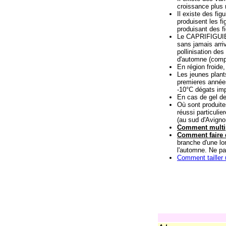
croissance plus 
Il existe des fig
produisent les f
produisant des f
Le CAPRIFIGUIER 
sans jamais arriv
pollinisation des
d'automne (compte
En région froide,
Les jeunes plants
premieres années 
-10°C dégats impo
En cas de gel des
Où sont produite
réussi particuli
(au sud d'Avigno
Comment multipl
Comment faire 
branche d'une lo
l'automne. Ne pa
Comment tailler u