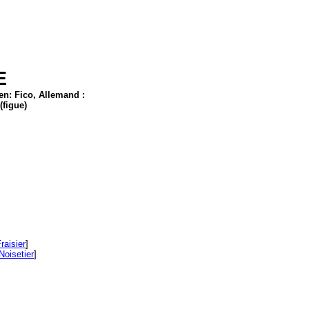
E
ien: Fico, Allemand :
(figue)
raisier
]
Noisetier
]