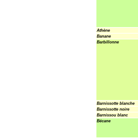
Athène
Banane
Barbillonne
Barnissotte blanche
Barnissotte noire
Barnissou blanc
Bécane