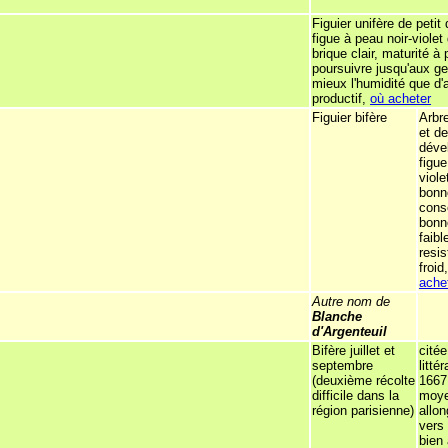
Figuier unifère de peti
figue à peau noir-violet
brique clair, maturité à
poursuivre jusqu'aux ge
mieux l'humidité que d'a
productif,
où acheter
Figuier bifère
Arbr
et de
déve
figue
viole
bonn
cons
bonn
faibl
resi
froid
ache
Autre nom de
Blanche
d'Argenteuil
Bifère juillet et
citée
septembre
litté
(deuxième récolte
1667
difficile dans la
moye
région parisienne)
allon
vers l
bien 