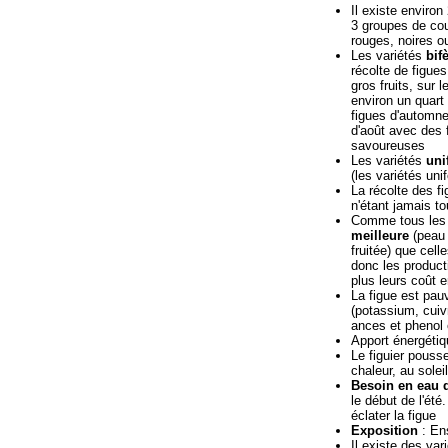
Il existe enviro
3 groupes de cou
rouges, noires o
Les variétés
bif
récolte de figues
gros fruits, sur 
environ un quart
figues d'automne 
d'août avec des 
savoureuses
Les variétés
uni
(les variétés uni
La récolte des f
n'étant jamais 
Comme tous les 
meilleure
(peau 
fruitée) que cel
donc les product
plus leurs coût 
La figue est pau
(potassium, cuiv
ances et phenol 
Apport énergétiq
Le figuier pousse
chaleur, au soleil
Besoin en eau d
le début de l'été
éclater la figue
Exposition
: Ens
Il existe des va