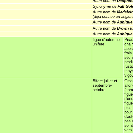
Autre nom de
Dauphin
Synonyme de
Fall Gol
Autre nom de
Madelein
(déja connue en anglet
Autre nom de
Aubique
Autre nom de
Brown t
Autre nom de
Aubique
figue d'automne
Peau
unifere
chair
appr
frais
séche
produ
rusti
moy
vigo
Bifere juillet et
Gros
septembre-
allo
octobre
(com
figu
d'aou
figue
plus
pour 
d'au
peau
somb
vers 