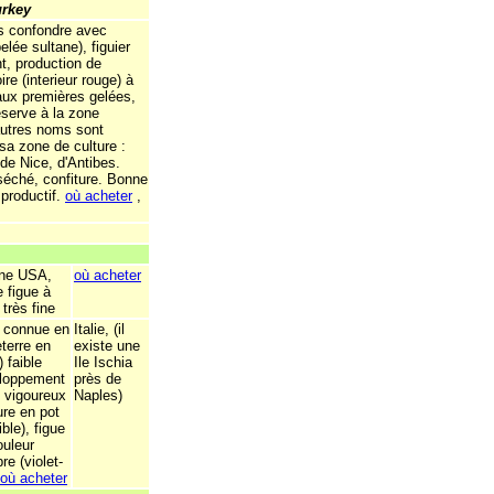
urkey
as confondre avec
elée sultane), figuier
, production de
ire (interieur rouge) à
'aux premières gelées,
éserve à la zone
autres noms sont
e sa zone de culture :
de Nice, d'Antibes.
u séché, confiture. Bonne
 productif.
où acheter
,
ine USA,
où acheter
e figue à
très fine
a connue en
Italie, (il
terre en
existe une
 faible
Ile Ischia
loppement
près de
u vigoureux
Naples)
ure en pot
ble), figue
ouleur
e (violet-
où acheter