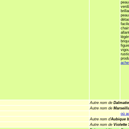
peau
verdâ
brill
peau
déta
faci
chair
allan
légèr
briqu
figui
vigo
rusti
produ
ache
Autre nom de
Dalmatie
Autre nom de
Marseill
où a
Autre nom d'
Aubique b
Autre nom de
Violette 