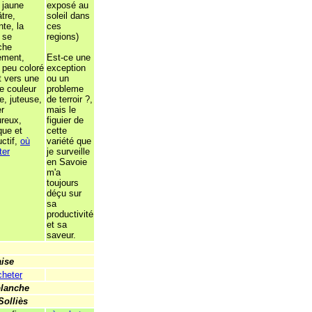
 jaune
exposé au
tre,
soleil dans
ante, la
ces
 se
regions)
che
lement,
Est-ce une
 peu coloré
exception
t vers une
ou un
e couleur
probleme
e, juteuse,
de terroir ?,
er
mais le
ureux,
figuier de
que et
cette
ctif,
où
variété que
ter
je surveille
en Savoie
m'a
toujours
déçu sur
sa
productivité
et sa
saveur.
aise
cheter
lanche
Solliès