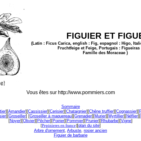
FIGUIER
ET FIGU
(Latin : Ficus Carica, english : Fig, espagnol : Higo, Ital
Fruchtfeige et Feige, Portugais : Figueiras 
Famille des Moraceae )
Vous êtes sur http://www.pommiers.com
Sommaire
tier
][
Amandier
][
Cassissier
][
Cerisier
][
Chataignier
][
Chêne truffier
][
Cognassier
][
F
sier
][
Groseiller
] [
Groseiller à maquereau
][
Grenadier
][
Murier
][
Myrtillier
][
Néflier
][
[
Noyer
][
Olivier
][
Pêcher
][
Poirier
][
Pommier
][
Prunier
][
Rhubarbe
][
Vigne
]
[
Pepinieres en france
]
[
plan du site
]
Arbre d'ornement
,
Arbuste
,
rosier ancien
Figuier de barbarie