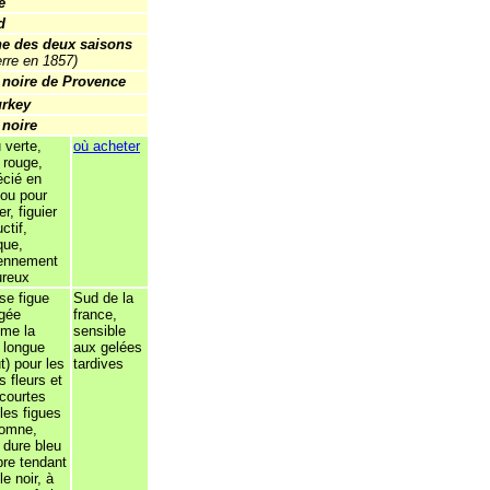
e
d
e des deux saisons
erre en 1857)
 noire de Provence
urkey
 noire
 verte,
où acheter
 rouge,
écié en
 ou pour
r, figuier
ctif,
que,
ennement
ureux
se figue
Sud de la
ngée
france,
me la
sensible
e longue
aux gelées
t) pour les
tardives
s fleurs et
 courtes
les figues
tomne,
 dure bleu
re tendant
le noir, à