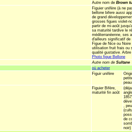
Autre nom de
Brown t
Figuier unifère (à ne p
bellone bifere aussi app
de grand développement
grosses figues violet-no
partir de mi-août jusqu
sa maturité tardive le r
méditerranéenne, ses 
d'ailleurs significatif d
Figue de Nice ou Noire 
utilisation fruit frais o
qualité gustative. Arbre
Photo figue Bellone
Autre nom de
Sultane
où acheter
Figuir unifère
Orig
petit
peau 
Figuier Bifère,
(déj
maturité fin août
angle
1857)
déve
, pe
(cult
possi
de c
sombr
noir)