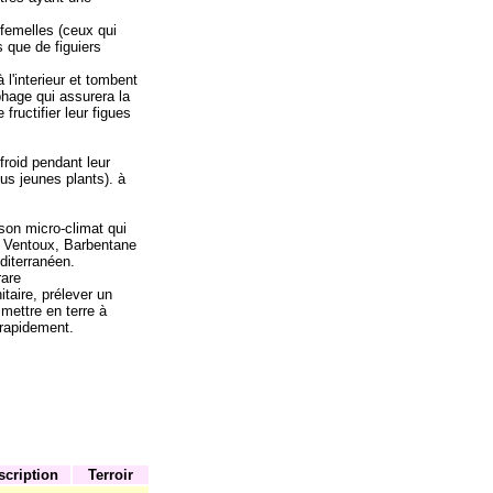
femelles (ceux qui
s que de figuiers
l'interieur et tombent
ophage qui assurera la
fructifier leur figues
 froid pendant leur
ous jeunes plants). à
son micro-climat qui
nt Ventoux, Barbentane
diterranéen.
rare
itaire, prélever un
mettre en terre à
 rapidement.
scription
Terroir