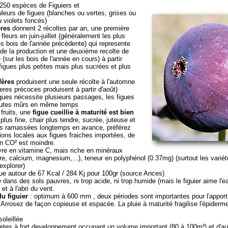
n 250 espèces de Figuiers et
leurs de figues (blanches ou vertes, grises ou
u violets foncés)
ères
donnent 2 récoltes par an, une première
 fleurs en juin-juillet (généralement les plus
les bois de l'année précédente) qui represente
 de la production et une deuxième recolte de
(sur les bois de l'année en cours) à partir
figues plus petites mais plus sucrées et plus
fères
produisent une seule récolte à l'automne
feres précoces produisent à partir d'août)
igues nécessite plusieurs passages, les figues
toutes mûrs en même temps
fruits, une
figue cueillie à maturité est bien
plus fine, chair plus tendre, sucrée, juteuse et
les ramassées longtemps en avance, préférez
ions locales aux figues fraiches importées, de
en CO² est moindre.
vre en vitamine C, mais riche en minéraux
re, calcium, magnesium,...), teneur en polyphénol (0.37mg) (surtout les varié
explorer)
ue autour de 67 Kcal / 284 Kj pour 100gr (source Ances)
 dans des sols pauvres, ni trop acide, ni trop humide (mais le figuier aime l'eau)
 et à l'abri du vent.
u figuier
: optimum à 600 mm , deux périodes sont importantes pour l'apport 
. Arrosez de façon copieuse et espacée. La pluie à maturité fragilise l'épiderme
oleillée
rietes à fort developpement occupant un volume important (80 à 100m²) et d'a