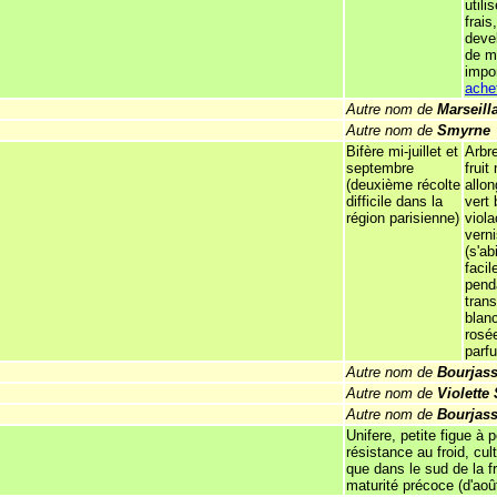
utilis
frais
deve
de m
impo
ache
Autre nom de
Marseill
Autre nom de
Smyrne
Bifère mi-juillet et
Arbre
septembre
fruit
(deuxième récolte
allo
difficile dans la
vert 
région parisienne)
viola
verni
(s'a
faci
pend
trans
blan
rosé
parf
Autre nom de
Bourjass
Autre nom de
Violette 
Autre nom de
Bourjass
Unifere, petite figue à 
résistance au froid, cul
que dans le sud de la fr
maturité précoce (d'aoû