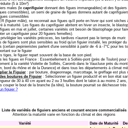
réduite (5 à 10m²)
uiers males (le
caprifiguier
donnant des figues immangeables) et des figuiers 
igues comestibles), un semi de graine de figues donnera autant de caprifiguier
igues comestibles
(figuier mâle), se reconnait aux figues qu'il porte en hiver qui sont sèches à 
é à maturité. Les figues du caprifiguier abritent en hiver un insecte, le blast
 figues en mai et juillet, certaines variétés ont besoin de blastophage pour faire 
r un caprifiguier pour 20 figuiers femelles).
 privilégier les variétés précoces, les tardives n'auront pas le temps de murir.
 de figuiers sont plus sensibles au froid qu'un figuier installé, les protéger du
(certain pepinieristes parlent d'une sensiblité à partir de -6 à -7°C pour les t
rtant sur le figuier
 tiges, le figuier repart souvent de la base de son pied.
s les figues en France : Essentiellement à Solliès-pont (près de Toulon) pour 
erement à la variété Violette de Solliès, Caromb dans le Vaucluse près du mo
n, bord du rhône et de la Durance) et dans tous les départements à climat mé
ier le Figuier
: par bouture, drageonnage, marcottage, le greffage est plus 
des boutures de Figuier
: Sélectionner un figuier productif et en bon état san
ngueur de 30 à 40 cm ayant eu 2 ou 3 feuilles dont le talon à au moins 2 ans, 
s couper le bout de la branche (la tête), la bouture pourrait se déchesser très
n figuier ?
Liste de variétés de figuiers anciens et courant encore commercialisés
Attention la maturité varie en fonction du climat et des régions
Variété
Date de Maturité
De