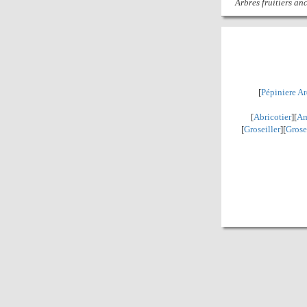
Arbres fruitiers an
[
Pépiniere A
[
Abricotier
][
Am
[
Groseiller
][
Grose