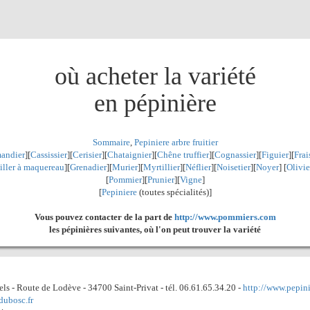
où acheter la variété
en pépinière
Sommaire
,
Pepiniere arbre fruitier
andier
][
Cassissier
][
Cerisier
][
Chataignier
][
Chêne truffier
][
Cognassier
][
Figuier
][
Frai
iller à maquereau
][
Grenadier
]
[
Murier
][
Myrtillier
]
[
Néflier
][
Noisetier
][
Noyer
] [
Olivie
[
Pommier
][
Prunier
][
Vigne
]
[
Pepiniere
(toutes spécialités)]
Vous pouvez contacter de la part de
http://www.pommiers.com
les pépinières suivantes, où l'on peut trouver la variété
s - Route de Lodève - 34700 Saint-Privat - tél. 06.61.65.34.20 -
http://www.pepini
dubosc.fr