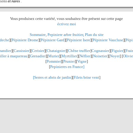
ciens
et rares
.
Vous produisez cette variété, vous souhaitez être présent sur cette page
écrivez moi
Sommaire
,
Pepiniere arbre fruitier
,
Plan du site
rdeche
][
Pépiniere Drome
][
Pépiniere Gard
][
Pépiniere Isere
][
Pépiniere Vaucluse
][
Pépi
andier
][
Cassissier
][
Cerisier
][
Chataignier
][
Chêne truffier
]
Cognassier
][
Figuier
][
Frai
iller à maquereau
][
Grenadier
]
[
Murier
][
Myrtillier
]
[
Néflier
][
Noisetier
][
Noyer
] [
Olivie
[
Pommier
][
Prunier
][
Vigne
]
[
Pepinieres en France]
[
Serres et abris de jardin
][
Filets brise vent
]