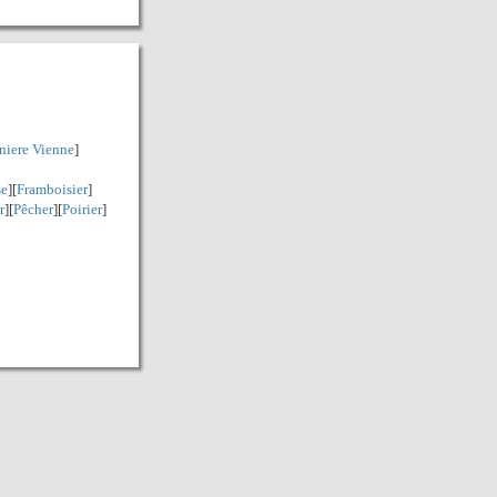
niere Vienne
]
se
][
Framboisier
]
r
][
Pêcher
][
Poirier
]