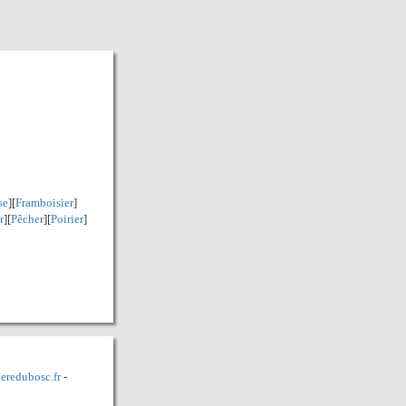
se
][
Framboisier
]
r
][
Pêcher
][
Poirier
]
eredubosc.fr
-