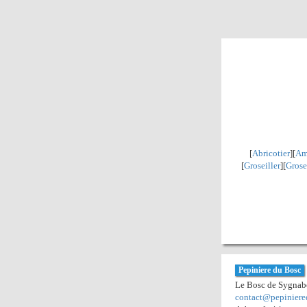
[
Abricotier
][
Am
[
Groseiller
][
Grose
Pepiniere du Bosc
Le Bosc de Sygnabel
contact@pepiniere