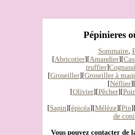
Pépinieres o
Sommaire
,
P
[
Abricotier
][
Amandier
][
Cas
truffier
]
Cognassi
[
Groseiller
][
Groseiller à maq
[
Néflier
]
[
Olivier
][
Pêcher
][
Poir
[
Sapin
][
épicéa
][
Mélèze
][
Pin
]
de coni
Vous pouvez contacter de l