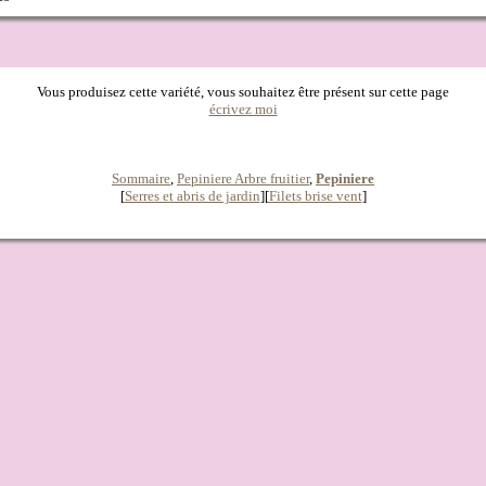
Vous produisez cette variété, vous souhaitez être présent sur cette page
écrivez moi
Sommaire
,
Pepiniere Arbre fruitier
,
Pepiniere
[
Serres et abris de jardin
][
Filets brise vent
]