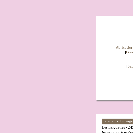
[
Abricotier
[
Gros
[
Sa
Pépinieres des Fargu
Les Farguettes - 24
Rosiers et Clématit