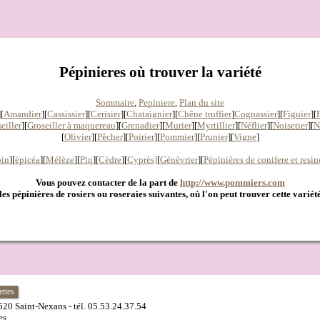
Pépinieres où trouver la variété
Sommaire
,
Pepiniere
,
Plan du site
][
Amandier
][
Cassissier
][
Cerisier
][
Chataignier
][
Chêne truffier
]
Cognassier
][
Figuier
][
eiller
][
Groseiller à maquereau
][
Grenadier
]
[
Murier
][
Myrtillier
]
[
Néflier
][
Noisetier
][
N
[
Olivier
][
Pêcher
][
Poirier
][
Pommier
][
Prunier
][
Vigne
]
pin
][
épicéa
][
Mélèze
][
Pin
][
Cèdre
][
Cyprès]
[
Génèvrier
][
Pépinières de conifere et resi
Vous pouvez contacter de la part de
http://www.pommiers.com
les pépinières de rosiers ou roseraies suivantes, où l'on peut trouver cette variét
ettes
520 Saint-Nexans - tél. 05.53.24.37.54
es