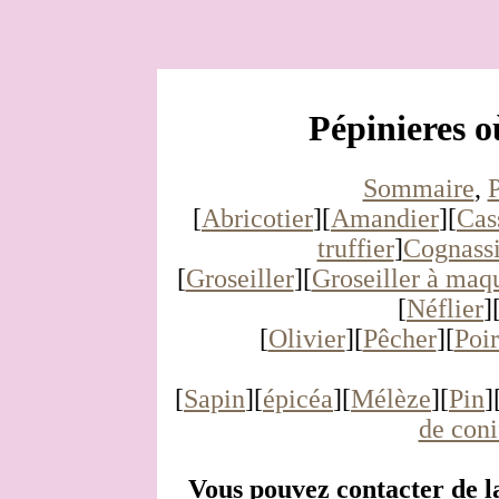
Pépinieres o
Sommaire
,
P
[
Abricotier
][
Amandier
][
Cas
truffier
]
Cognassi
[
Groseiller
][
Groseiller à maq
[
Néflier
]
[
Olivier
][
Pêcher
][
Poir
[
Sapin
][
épicéa
][
Mélèze
][
Pin
]
de coni
Vous pouvez contacter de l