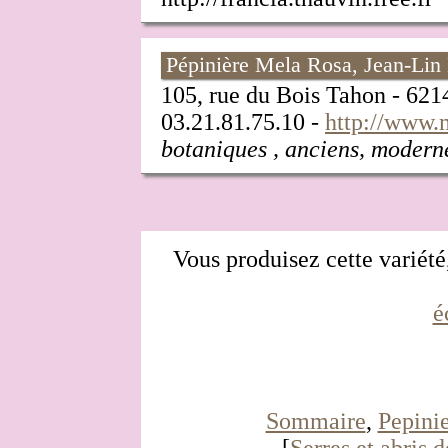
Pépinière Mela Rosa, Jean-Lin
105, rue du Bois Tahon - 6
03.21.81.75.10 -
http://www.m
botaniques , anciens, modernes
Vous produisez cette variété,
é
Sommaire
,
Pepinie
[
Serres et abris d