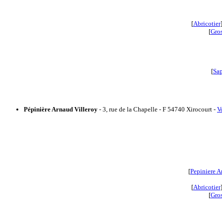
[
Abricotier
[
Gros
[
Sa
Pépinière Arnaud Villeroy
- 3, rue de la Chapelle - F 54740 Xirocourt -
V
[
Pepiniere A
[
Abricotier
[
Gros