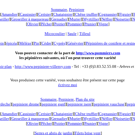
Sommaire
,
Pepiniere
][
Amandier
][
Cassissier
][
Cerisier
][
Chataignier
][
Chêne truffier
]
Cognassier
][
Figuier
][
eiller
][
Groseiller à maquereau
][
Grenadier
]
[
Murier
][
Myrtillier
]
[
Néflier
][
Noisetier
][
N
[
Olivier
][
Pêcher
][
Poirier
][
Pommier
][
Prunier
][
Vigne
]
Micocoulier
|
Saule
|
Tilleul
pin
][
épicéa
][
Mélèze
][
Pin
][
Cèdre
][
Cyprès]
[
Génèvrier
][
Pépinières de conifere et resi
Vous pouvez contacter de la part de
http://www.pommiers.com
les pépinières suivantes, où l'on peut trouver cette variété
oir plan
-
http://www.pepiniere-villeroy.com
- Tel : +33 (0)3.83.52.55.08 -
Arbres et
Vous produisez cette variété, vous souhaitez être présent sur cette page
écrivez moi
Sommaire
,
Pepiniere
,
Plan du site
rdeche
][
pepiniere drome
][
pepiniere gard
][
pepiniere isere
][
pepiniere vaucluse
][
pepi
][
Amandier
][
Cassissier
][
Cerisier
][
Chataignier
][
Chêne truffier
]
Cognassier
][
Figuier
][
eiller
][
Groseiller à maquereau
][
Grenadier
]
[
Murier
][
Myrtillier
]
[
Néflier
][
Noisetier
][
N
[
Olivier
][
Pêcher
][
Poirier
][
Pommier
][
Prunier
][
Vigne
]
[
Serres et abris de jardin
][
Filets brise vent
]