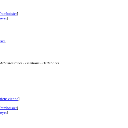
Framboisier
]
oyer
]
neux
]
 Arbustes rares - Bambous - Hellébores
niere vienne
]
Framboisier
]
oyer
]