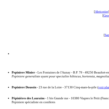
[
Abricotier
[
Gros
[
Sa
Pepiniere Minier
- Les Fontaines de l'Aunay - B.P. 79 - 49250 Beaufort-en-
Pepiniere generaliste ayant pour specialite hibiscus, hortensia, magnolia, 
Pepiniere Doussin
- 23 rue de la Loire - 37130 Cinq-mars-la-pile (
voir pla
Pépinières des Laurains
- 1 bis Grande rue - 10380 Viapres le Petit (Franc
Pepiniere spécialiste en coniferes