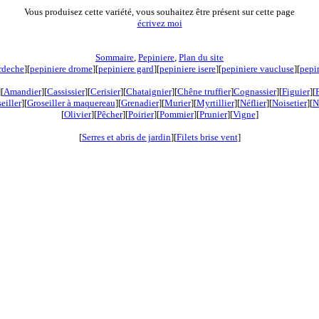
Vous produisez cette variété, vous souhaitez être présent sur cette page
écrivez moi
Sommaire
,
Pepiniere
,
Plan du site
rdeche
][
pepiniere drome
][
pepiniere gard
][
pepiniere isere
][
pepiniere vaucluse
][
pepi
][
Amandier
][
Cassissier
][
Cerisier
][
Chataignier
][
Chêne truffier
]
Cognassier
][
Figuier
][
eiller
][
Groseiller à maquereau
][
Grenadier
]
[
Murier
][
Myrtillier
]
[
Néflier
][
Noisetier
][
N
[
Olivier
][
Pêcher
][
Poirier
][
Pommier
][
Prunier
][
Vigne
]
[
Serres et abris de jardin
][
Filets brise vent
]