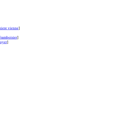
niere vienne
]
Framboisier
]
oyer
]