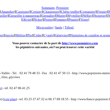
Sommaire
,
Pepiniere
][
Amandier
][
Cassissier
][
Cerisier
][
Chataignier
][
Chêne truffier
]
Cognassier
][
Figuier
][
eiller
][
Groseiller à maquereau
][
Grenadier
]
[
Murier
][
Myrtillier
]
[
Néflier
][
Noisetier
][
N
[
Olivier
][
Pêcher
][
Poirier
][
Pommier
][
Prunier
][
Vigne
]
Micocoulier
|
Saule
|
Tilleul
pin
][
épicéa
][
Mélèze
][
Pin
][
Cèdre
][
Cyprès]
[
Génèvrier
][
Pépinières de conifere et resi
Vous pouvez contacter de la part de
http://www.pommiers.com
les pépinières suivantes, où l'on peut trouver cette variété
Vallée - Tel. : 02 41 79 48 33 - Fax : 02 41 47 50 13 - http://www.pepinieres-minier
lilas, glycines.
n
) - tél. 02.47.96.41.25
e) (
voir plan
) - tel. 03.25.37.47.32 et 06.17.69.18.55 - http://www.france-pepiniere.f