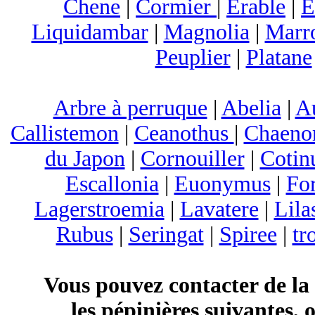
Chene
|
Cormier
|
Erable
|
E
Liquidambar
|
Magnolia
|
Marr
Peuplier
|
Platane
Arbre à perruque
|
Abelia
|
A
Callistemon
|
Ceanothus
|
Chaeno
du Japon
|
Cornouiller
|
Cotin
Escallonia
|
Euonymus
|
For
Lagerstroemia
|
Lavatere
|
Lila
Rubus
|
Seringat
|
Spiree
|
tr
Vous pouvez contacter de la
les pépinières suivantes, 