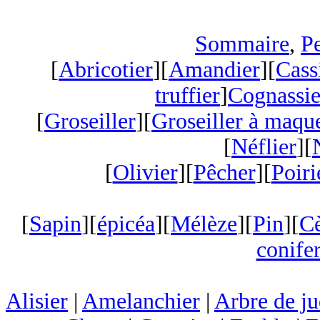
Sommaire
,
Pe
[
Abricotier
][
Amandier
][
Cass
truffier
]
Cognassie
[
Groseiller
][
Groseiller à maqu
[
Néflier
][
[
Olivier
][
Pêcher
][
Poiri
[
Sapin
][
épicéa
][
Mélèze
][
Pin
][
C
conifer
Alisier
|
Amelanchier
|
Arbre de j