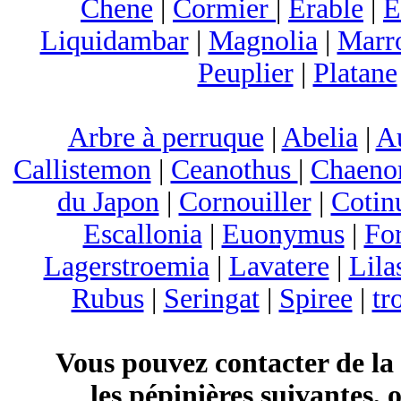
Chene
|
Cormier
|
Erable
|
E
Liquidambar
|
Magnolia
|
Marr
Peuplier
|
Platane
Arbre à perruque
|
Abelia
|
A
Callistemon
|
Ceanothus
|
Chaeno
du Japon
|
Cornouiller
|
Cotin
Escallonia
|
Euonymus
|
For
Lagerstroemia
|
Lavatere
|
Lila
Rubus
|
Seringat
|
Spiree
|
tr
Vous pouvez contacter de la
les pépinières suivantes, 