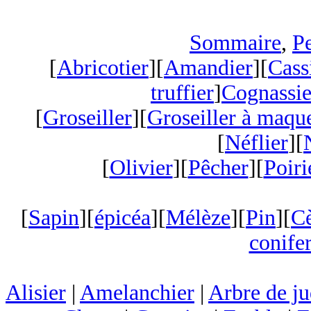
Sommaire
,
Pe
[
Abricotier
][
Amandier
][
Cass
truffier
]
Cognassie
[
Groseiller
][
Groseiller à maqu
[
Néflier
][
[
Olivier
][
Pêcher
][
Poiri
[
Sapin
][
épicéa
][
Mélèze
][
Pin
][
C
conifer
Alisier
|
Amelanchier
|
Arbre de j