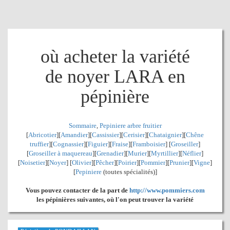
où acheter la variété
de noyer LARA en
pépinière
Sommaire
,
Pepiniere arbre fruitier
[
Abricotier
][
Amandier
][
Cassissier
][
Cerisier
][
Chataignier
][
Chêne
truffier
][
Cognassier
][
Figuier
][
Fraise
][
Framboisier
] [
Groseiller
]
[
Groseiller à maquereau
][
Grenadier
]
[
Murier
][
Myrtillier
]
[
Néflier
]
[
Noisetier
][
Noyer
] [
Olivier
][
Pêcher
][
Poirier
][
Pommier
][
Prunier
][
Vigne
]
[
Pepiniere
(toutes spécialités)]
Vous pouvez contacter de la part de
http://www.pommiers.com
les pépinières suivantes, où l'on peut trouver la variété