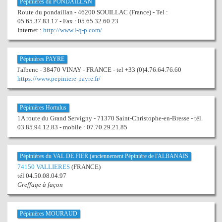
Pépinières du PONDAILLAN
Route du pondaillan - 46200 SOUILLAC (France) - Tel :
05.65.37.83.17 - Fax : 05.65.32.60.23
Internet :
http://www.l-q-p.com/
Pépinières PAYRE
l'albenc - 38470 VINAY - FRANCE - tel +33 (0)4.76.64.76.60
https://www.pepiniere-payre.fr/
Pépinières Hortulus
1A route du Grand Servigny - 71370 Saint-Christophe-en-Bresse - tél.
03.85.94.12.83 - mobile : 07.70.29.21.85
Pépinières du VAL DE FIER (anciennement Pépinière de l'ALBANAIS
74150 VALLIERES
(FRANCE)
tél 04.50.08.04.97
Greffage à façon
Pépinières MOURAUD