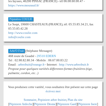
les faysses, 46200 PINSAC (FRANCE) - tél 06.08.60.00.47 -
https://www.mouraud.fr/
Pépinières COULIE
Le Sorpt, 19600 CHASTEAUX (FRANCE), tél. 05.55.85.34.21, fax
05.55.85.42.28
http://www.coulie.com
info@coulie.com
(Stéphane Messager)
Arbr'O Fruit
468 route de Goadré -
29510 EDERN
Tel : 02.98.82.80.34 - Mobile : 06.67.00.83.22
Email :
arbrofruit@orange.fr
- Internet :
http://www.arbrofruit.fr
Propose pour quelques variétés differentes formes fruitières (tige,
palmette, cordon, etc...)
Vous produisez cette variété, vous souhaitez être présent sur cette page
écrivez moi
Sommaire
,
Pepiniere arbre fruitier
,
Plan du site
[
Pépiniere Ardeche
][
Pépiniere Drome
][
Pépiniere Gard
][
Pépiniere Isere
]