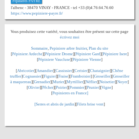
Pépinières PAYRE
l'albenc - 38470 VINAY - FRANCE - tel +33 (0)4.76.64.76.60
https://www.pepiniere-payre.fr/
Vous produisez cette variété, vous souhaitez être présent sur cette page
écrivez moi
Sommaire
,
Pepiniere arbre fruitier
,
Plan du site
[
Pépiniere Ardeche
][
Pépiniere Drome
][
Pépiniere Gard
][
Pépiniere Isere
]
[
Pépiniere Vaucluse
][
Pépiniere Vienne
]
[
Abricotier
][
Amandier
][
Cassissier
][
Cerisier
][
Chataignier
][
Chêne
truffier
]
Cognassier
][
Figuier
][
Fraise
][
Framboisier
] [
Groseiller
][
Groseiller
à maquereau
][
Grenadier
]
[
Murier
][
Myrtillier
]
[
Néflier
][
Noisetier
][
Noyer
]
[
Olivier
][
Pêcher
][
Poirier
][
Pommier
][
Prunier
][
Vigne
]
[
Pepinieres en France]
[
Serres et abris de jardin
][
Filets brise vent
]