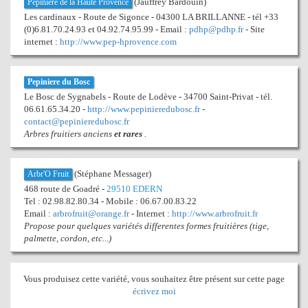
(Jauffrey Bardouin)
Pépinière de la Haute Provence
Les cardinaux - Route de Sigonce - 04300 LA BRILLANNE - tél +33
(0)6.81.70.24.93 et 04.92.74.95.99 - Email :
pdhp@pdhp.fr
- Site
internet :
http://www.pep-hprovence.com
Pepiniere du Bosc
Le Bosc de Sygnabels - Route de Lodève - 34700 Saint-Privat - tél.
06.61.65.34.20 -
http://www.pepinieredubosc.fr
-
contact@pepinieredubosc.fr
Arbres fruitiers anciens
et rares
.
(Stéphane Messager)
Arbr'O Fruit
468 route de Goadré -
29510 EDERN
Tel : 02.98.82.80.34 - Mobile : 06.67.00.83.22
Email :
arbrofruit@orange.fr
- Internet :
http://www.arbrofruit.fr
Propose pour quelques variétés differentes formes fruitières (tige,
palmette, cordon, etc...)
Vous produisez cette variété, vous souhaitez être présent sur cette page
écrivez moi