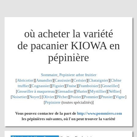
où acheter la variété
de pacanier KIOWA en
pépinière
Sommaire
,
Pepiniere arbre fruitier
[
Abricotier
][
Amandier
][
Cassissier
][
Cerisier
][
Chataignier
][
Chêne
truffier
][
Cognassier
][
Figuier
][
Fraise
][
Framboisier
] [
Groseiller
]
[
Groseiller à maquereau
][
Grenadier
]
[
Murier
][
Myrtillier
]
[
Néflier
]
[
Noisetier
][
Noyer
] [
Olivier
][
Pêcher
][
Poirier
][
Pommier
][
Prunier
][
Vigne
]
[
Pepiniere
(toutes spécialités)]
Vous pouvez contacter de la part de
http://www.pommiers.com
les pépinières suivantes, où l'on peut trouver la variété