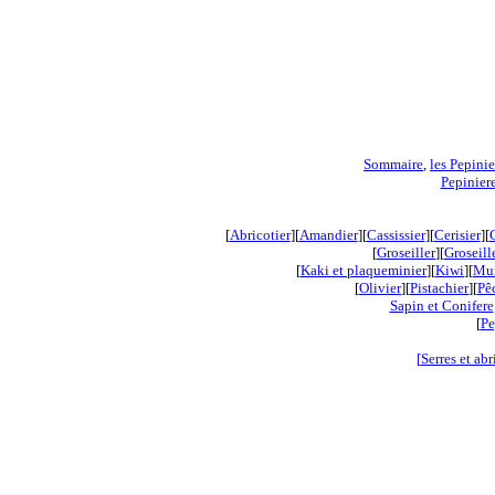
Sommaire
,
les Pepinie
Pepiniere
[
Abricotier
][
Amandier
][
Cassissier
][
Cerisier
][
[
Groseiller
][
Groseill
[
Kaki et plaqueminier
][
Kiwi
]
[
Mur
[
Olivier
][
Pistachier
][
Pê
Sapin et Conifere
[
Pe
[
Serres et abr