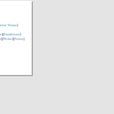
niere Vienne
]
se
][
Framboisier
]
r
][
Pêcher
][
Poirier
]