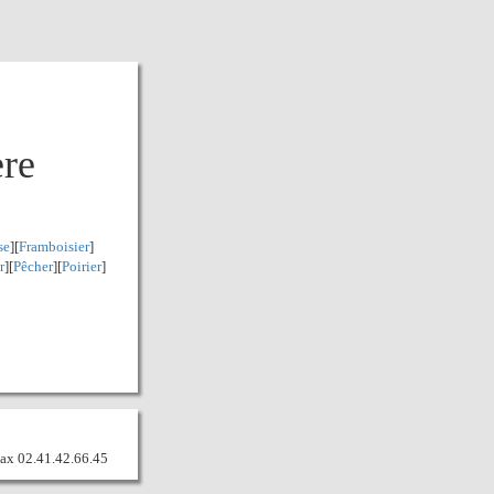
ère
se
][
Framboisier
]
r
][
Pêcher
][
Poirier
]
 Fax 02.41.42.66.45