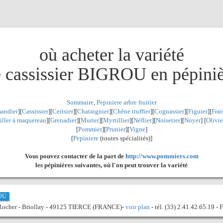
où acheter la variété
 cassissier BIGROU en pépini
Sommaire
,
Pepiniere arbre fruitier
andier
][
Cassissier
][
Cerisier
][
Chataignier
][
Chêne truffier
][
Cognassier
][
Figuier
][
Frai
iller à maquereau
][
Grenadier
]
[
Murier
][
Myrtillier
]
[
Néflier
][
Noisetier
][
Noyer
] [
Olivie
[
Pommier
][
Prunier
][
Vigne
]
[
Pepiniere
(toutes spécialités)]
Vous pouvez contacter de la part de
http://www.pommiers.com
les pépinières suivantes, où l'on peut trouver la variété
JOU
 Rocher - Briollay - 49125 TIERCE (FRANCE)-
voir plan
- tél. (33) 2.41.42.65.19 -