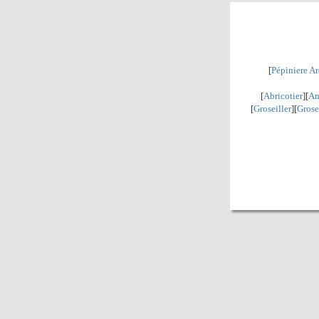
[
Pépiniere A
[
Abricotier
][
Am
[
Groseiller
][
Grose