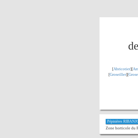
de
[
Abricotier
][
Am
[
Groseiller
][
Grose
Pépinières RIBAN
Zone horticole du