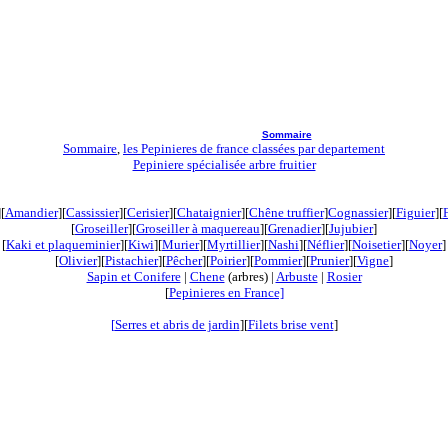
Sommaire
Sommaire
,
les Pepinieres de france classées par departement
Pepiniere spécialisée arbre fruitier
][
Amandier
][
Cassissier
][
Cerisier
][
Chataignier
][
Chêne truffier
]
Cognassier
][
Figuier
][
[
Groseiller
][
Groseiller à maquereau
][
Grenadier
][
Jujubier
]
[
Kaki et plaqueminier
][
Kiwi
]
[
Murier
][
Myrtillier
]
[
Nashi
][
Néflier
][
Noisetier
][
Noyer
]
[
Olivier
][
Pistachier
][
Pêcher
][
Poirier
][
Pommier
][
Prunier
][
Vigne
]
Sapin et Conifere
|
Chene
(arbres) |
Arbuste
|
Rosier
[
Pepinieres en France]
[
Serres et abris de jardin
][
Filets brise vent
]